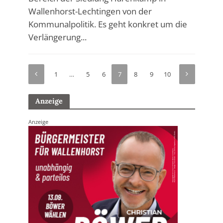
Wallenhorst-Lechtingen von der
Kommunalpolitik. Es geht konkret um die
Verlängerung...
1
…
5
6
7
8
9
10
Anzeige
Anzeige