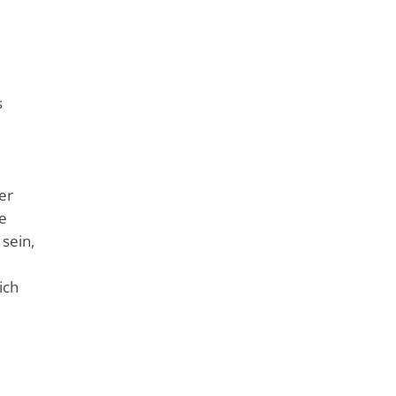
s
er
e
sein,
ich