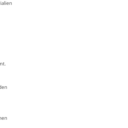
ialien
mt.
 den
inen