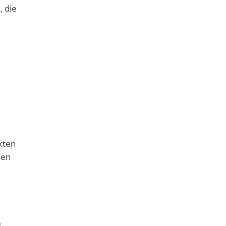
 die
kten
den
s