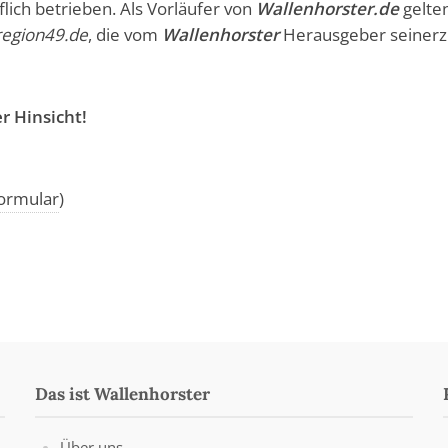
ich betrieben. Als Vorläufer von
Wallenhorster.de
gelten
region49.de
, die vom
Wallenhorster
Herausgeber seinerz
r Hinsicht!
ormular
)
Das ist Wallenhorster
Über uns