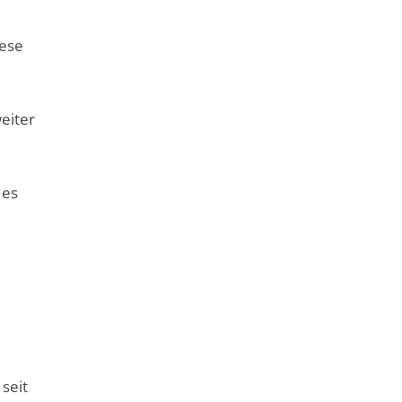
iese
eiter
 es
seit