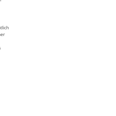
tlich
ner
s