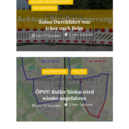
AUS DER NACHBARSCHAFT
NACHRICHTEN
Nächste Sperrung
Keine Durchfahrt von
Icker nach Belm
2 min. Lesezeit
vor 17 Stunden
NACHRICHTEN
POLITIK
FDP begrüßt Änderungen ab
13. August
ÖPNV: Ruller Süden wird
wieder angefahren
2 min. Lesezeit
vor 18 Stunden