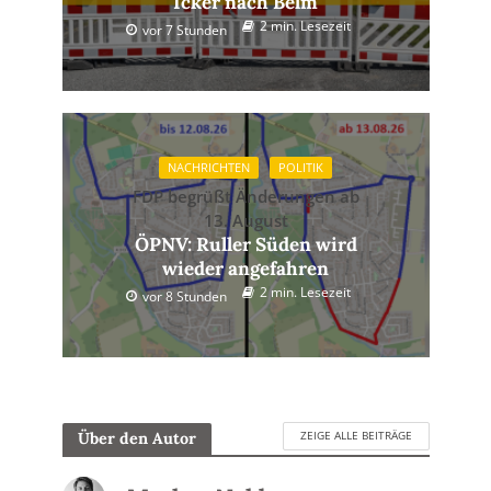
Icker nach Belm
2 min. Lesezeit
vor 7 Stunden
NACHRICHTEN
POLITIK
FDP begrüßt Änderungen ab
13. August
ÖPNV: Ruller Süden wird
wieder angefahren
2 min. Lesezeit
vor 8 Stunden
ZEIGE ALLE BEITRÄGE
Über den Autor