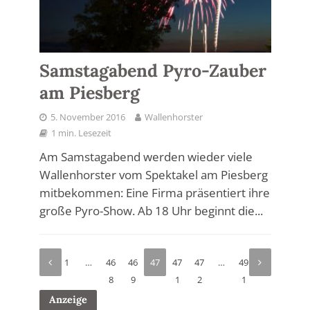
Samstagabend Pyro-Zauber
am Piesberg
5. November 2016
Wallenhorster
1 min. Lesezeit
Am Samstagabend werden wieder viele
Wallenhorster vom Spektakel am Piesberg
mitbekommen: Eine Firma präsentiert ihre
große Pyro-Show. Ab 18 Uhr beginnt die...
1
…
46
46
47
47
47
…
49
8
9
0
1
2
1
Anzeige