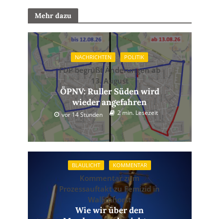
Mehr dazu
NACHRICHTEN
POLITIK
FDP begrüßt Änderungen ab
13. August
ÖPNV: Ruller Süden wird
wieder angefahren
2 min. Lesezeit
vor 14 Stunden
BLAULICHT
KOMMENTAR
Kommentar zum
Prozessauftakt zu Femizid in
Wallenhorst
Wie wir über den