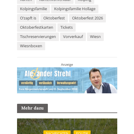
Kolpingsfamilie
Kolpingsfamilie Hollage
O’zapft is
Oktoberfest
Oktoberfest 2026
Oktoberfestkarten
Tickets
Tischreservierungen
Vorverkauf
Wiesn
Wiesnboxen
Anzeige
Mehr dazu
NACHRICHTEN
POLITIK