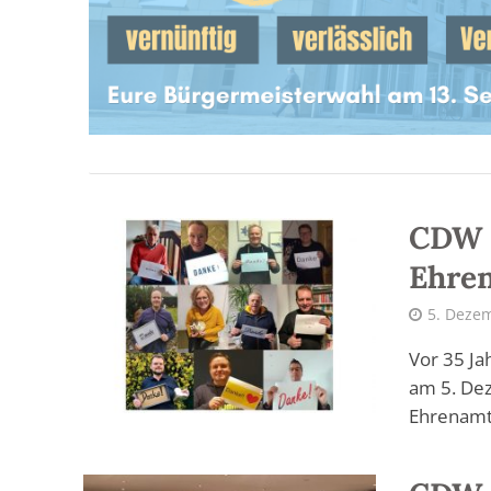
CDW 
Ehre
5. Deze
Vor 35 Ja
am 5. Dez
Ehrenamte