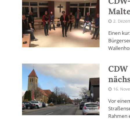
CDW-F
Malte
2. Deze
Einen kur
Bürgerser
Wallenhor
CDW m
nächs
16. Nov
Vor einem
Straßens
Rahmen e