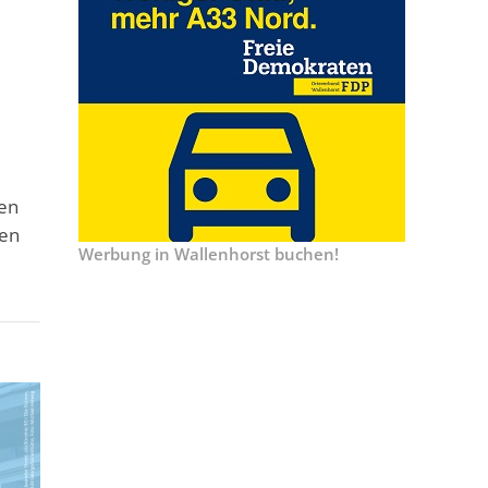
ten
den
Werbung in Wallenhorst buchen!