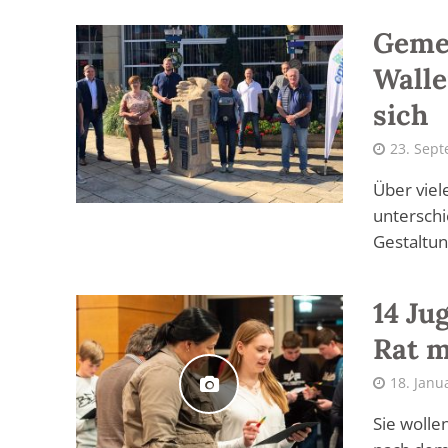
Geme
Walle
sich
23. Sep
Über viel
unterschi
Gestaltun
14 Ju
Rat m
18. Janu
Sie wolle