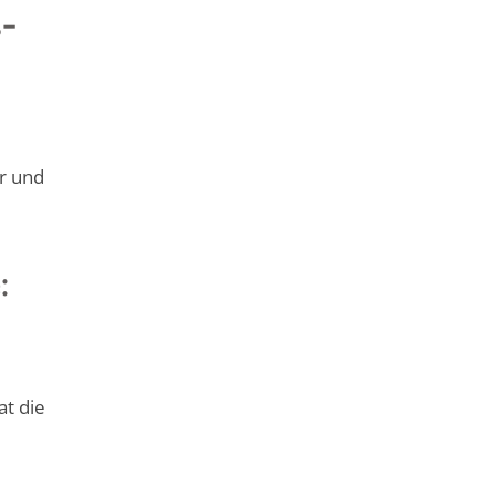
s-
r und
:
t die