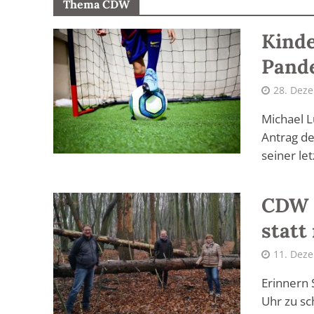
Thema CDW
Kinde
Pande
28. Dez
Michael 
Antrag de
seiner let
CDW 
statt
11. Dez
Erinnern 
Uhr zu sc