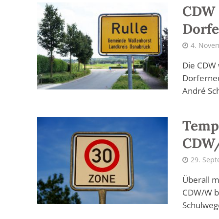
CDW s
Dorfe
4. Nove
Die CDW w
Dorferne
André Sc
Tempo
CDW/
29. Sep
Überall m
CDW/W ber
Schulwege