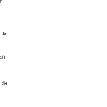
r
inde
en
 die