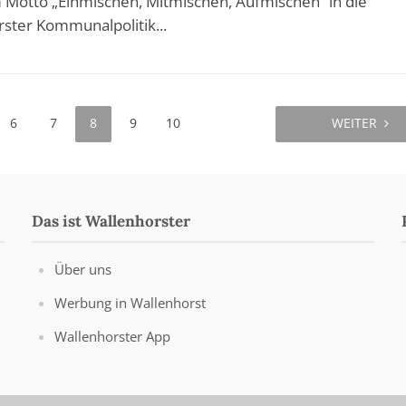
Motto „Einmischen, Mitmischen, Aufmischen“ in die
ster Kommunalpolitik...
6
7
8
9
10
WEITER
Das ist Wallenhorster
Über uns
Werbung in Wallenhorst
Wallenhorster App