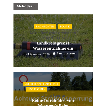
Mehr dazu
NACHRICHTEN
POLITIK
Keine Beregnung zwischen
12 und 18 Uhr
Landkreis grenzt
Wasserentnahme ein
2 min. Lesezeit
6. August 2026
AUS DER NACHBARSCHAFT
NACHRICHTEN
Nächste Sperrung
Keine Durchfahrt von
Icker nach Belm