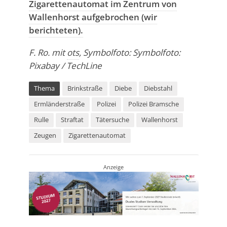
Zigarettenautomat im Zentrum von
Wallenhorst aufgebrochen (wir
berichteten).
F. Ro. mit
ots
, Symbolfoto: Symbolfoto:
Pixabay / TechLine
Thema
Brinkstraße
Diebe
Diebstahl
Ermländerstraße
Polizei
Polizei Bramsche
Rulle
Straftat
Tätersuche
Wallenhorst
Zeugen
Zigarettenautomat
Anzeige