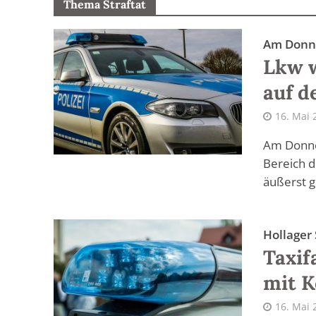
Thema Straftat
Am Donn
Lkw w
auf d
16. Mai 
Am Donne
Bereich 
äußerst g
Hollager
Taxif
mit K
16. Mai 