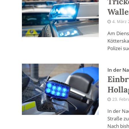
Trick
Walle
4. März 
Am Dienst
Kötterska
Polizei s
In der N
Einbr
Holla
23. Febr
In der Na
Straße zu
Nach bish