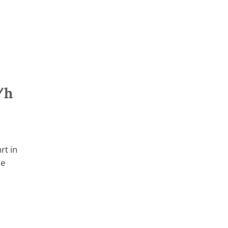
/h
rt in
ie