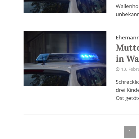
Wallenhor
unbekannt
Ehemann
Mutte
in Wa
13. Febr
Schreckli
drei Kind
Ost getöte
1