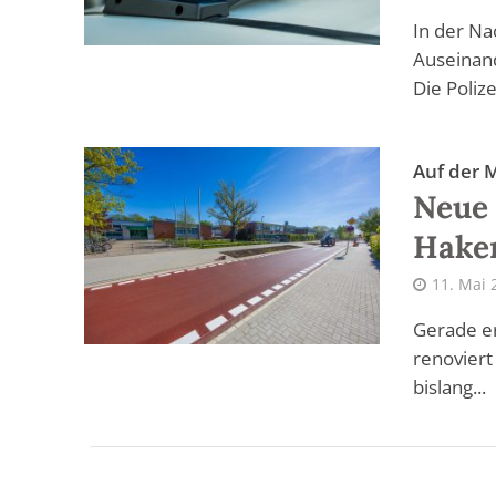
In der Na
Auseinan
Die Poliz
Auf der 
Neue 
Hake
11. Mai 
Gerade er
renoviert
bislang...