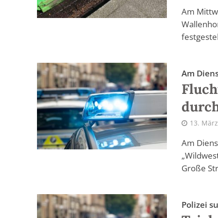
Am Mittw
Wallenhor
festgestel
Am Dien
Fluch
durch
13. März
Am Dienst
„Wildwest
Große Str
Polizei 