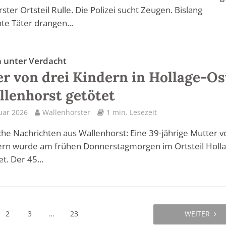
ster Ortsteil Rulle. Die Polizei sucht Zeugen. Bislang
e Täter drangen...
 unter Verdacht
r von drei Kindern in Hollage-Os
llenhorst getötet
uar 2026
Wallenhorster
1 min. Lesezeit
che Nachrichten aus Wallenhorst: Eine 39-jährige Mutter v
ern wurde am frühen Donnerstagmorgen im Ortsteil Holla
t. Der 45...
2
3
…
23
WEITER