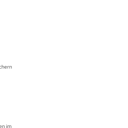
echern
en im