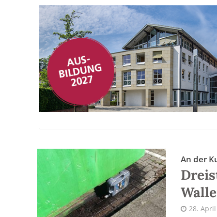
An der K
Drei
Walle
28. Apri