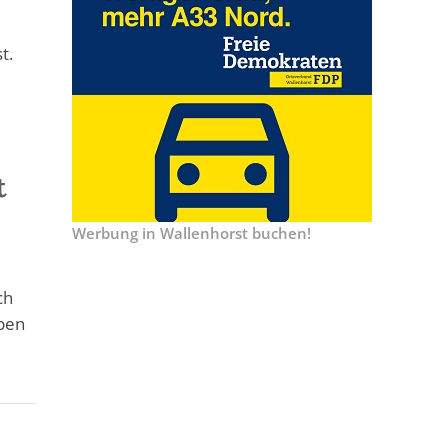
t.
t
Werbung in Wallenhorst buchen!
ch
aben