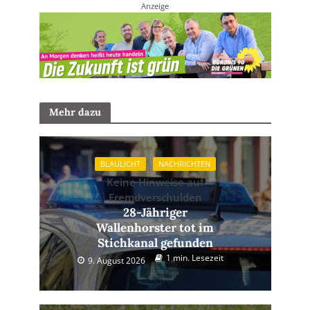
Anzeige
Mehr dazu
BLAULICHT
NACHRICHTEN
Keine Hinweise auf
Fremdverschulden
28-Jähriger
Wallenhorster tot im
Stichkanal gefunden
1 min. Lesezeit
9. August 2026