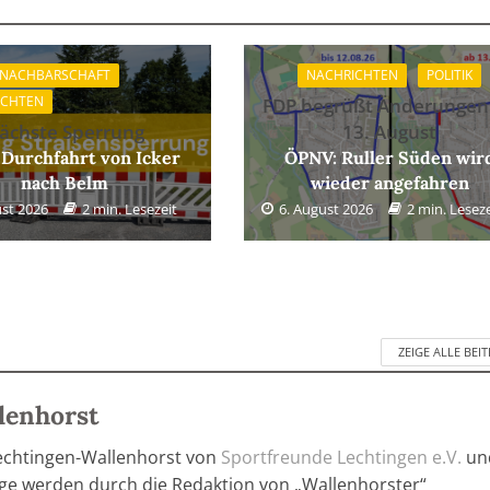
 NACHBARSCHAFT
NACHRICHTEN
POLITIK
ICHTEN
FDP begrüßt Änderungen
ächste Sperrung
13. August
 Durchfahrt von Icker
ÖPNV: Ruller Süden wir
nach Belm
wieder angefahren
ust 2026
2 min. Lesezeit
6. August 2026
2 min. Leseze
ZEIGE ALLE BEI
lenhorst
Lechtingen-Wallenhorst von
Sportfreunde Lechtingen e.V.
un
räge werden durch die Redaktion von „Wallenhorster“