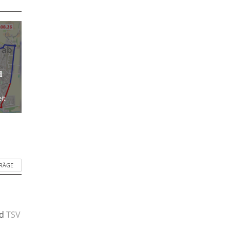
 ab
d
it
TRÄGE
d
TSV