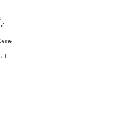
a
uf
 Seine
noch
r