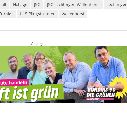
ball
Hollage
JSG
JSG Lechtingen-Wallenhorst
Lechtinge
Turnier
U15-Pfingstturnier
Wallenhorst
Anzeige