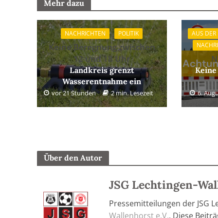
Mehr dazu
NACHRICHTEN
POLITIK
AUS DER
NACHR
Keine Beregnung zwischen
12 und 18 Uhr
N
Landkreis grenzt
Keine
Wasserentnahme ein
vor 21 Stunden
2 min. Lesezeit
6. Aug
Über den Autor
JSG Lechtingen-Wal
Pressemitteilungen der JSG 
Wallenhorst e.V.
. Diese Beit