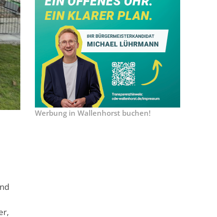
Werbung in Wallenhorst buchen!
und
er,