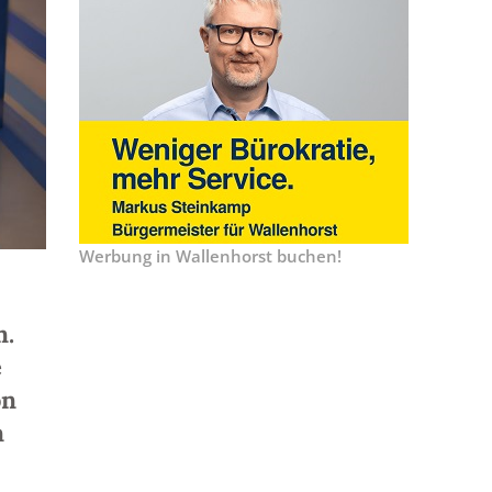
Werbung in Wallenhorst buchen!
n.
e
on
n