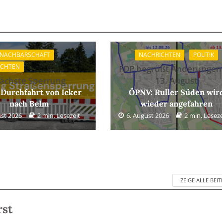
 NACHBARSCHAFT
NACHRICHTEN
POLITIK
ICHTEN
FDP begrüßt Änderungen
ächste Sperrung
13. August
 Durchfahrt von Icker
ÖPNV: Ruller Süden wir
nach Belm
wieder angefahren
ust 2026
2 min. Lesezeit
6. August 2026
2 min. Leseze
ZEIGE ALLE BEI
rst