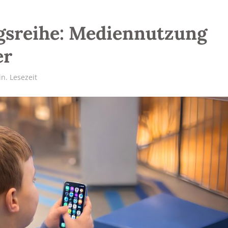
gsreihe: Mediennutzung
er
n. Lesezeit