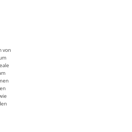
n von
zum
eale
 am
emen
sen
owie
den