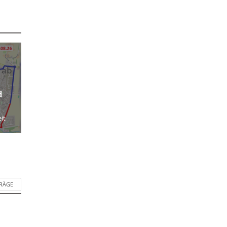
 ab
d
it
TRÄGE