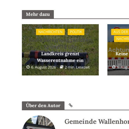
Mehr dazu
NACHRICHTEN
POLITIK
AUS DER
NACHR
Keine Beregnung zwischen
12 und 18 Uhr
N
Landkreis grenzt
Keine
Wasserentnahme ein
6. August 2026
2 min. Lesezeit
6. Aug
Über den Autor
Gemeinde Wallenho