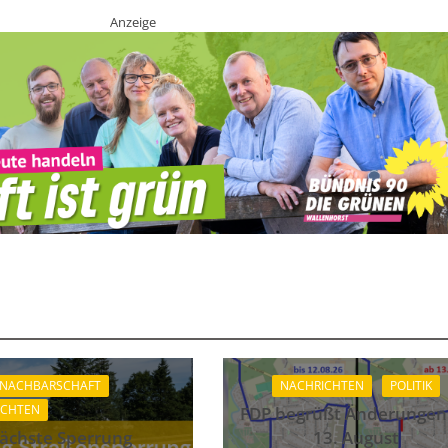
Anzeige
 NACHBARSCHAFT
NACHRICHTEN
POLITIK
ICHTEN
FDP begrüßt Änderungen
ächste Sperrung
13. August