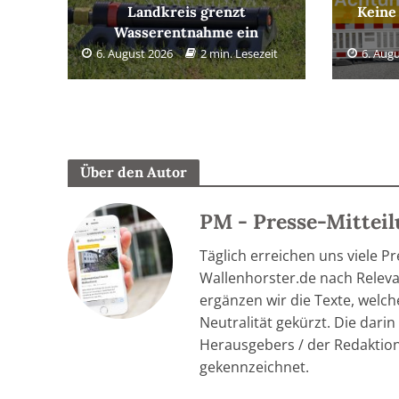
Landkreis grenzt
Keine
Wasserentnahme ein
6. August 2026
2 min. Lesezeit
6. Aug
Über den Autor
PM - Presse-Mittei
Täglich erreichen uns viele P
Wallenhorster.de nach Relevan
ergänzen wir die Texte, welc
Neutralität gekürzt. Die dar
Herausgebers / der Redaktion
gekennzeichnet.