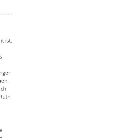
 ist,
s
nger-
men,
ach
 Ruth
e
d