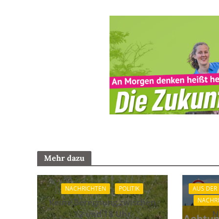
Mehr dazu
NACHRICHTEN
POLITIK
AUS DER
NACHR
Keine Beregnung zwischen
12 und 18 Uhr
N