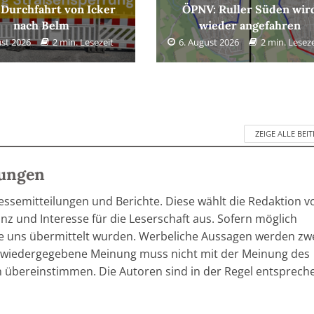
 Durchfahrt von Icker
ÖPNV: Ruller Süden wir
nach Belm
wieder angefahren
ust 2026
2 min. Lesezeit
6. August 2026
2 min. Leseze
ZEIGE ALLE BEI
lungen
ressemitteilungen und Berichte. Diese wählt die Redaktion v
z und Interesse für die Leserschaft aus. Sofern möglich
he uns übermittelt wurden. Werbeliche Aussagen werden zw
in wiedergegebene Meinung muss nicht mit der Meinung des
 übereinstimmen. Die Autoren sind in der Regel entsprech