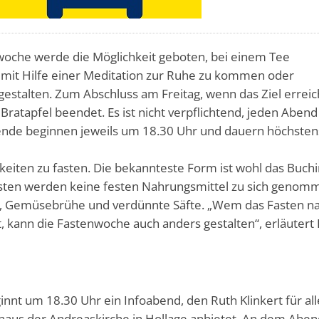
oche werde die Möglichkeit geboten, bei einem Tee
mit Hilfe einer Meditation zur Ruhe zu kommen oder
talten. Zum Abschluss am Freitag, wenn das Ziel erreicht
ratapfel beendet. Es ist nicht verpflichtend, jeden Abend
ende beginnen jeweils um 18.30 Uhr und dauern höchsten
keiten zu fasten. Die bekannteste Form ist wohl das Buchi
Fasten werden keine festen Nahrungsmittel zu sich genom
ee, Gemüsebrühe und verdünnte Säfte. „Wem das Fasten n
, kann die Fastenwoche auch anders gestalten“, erläutert
nnt um 18.30 Uhr ein Infoabend, den Ruth Klinkert für all
haus der Andreaskirche in Hollage anbietet. An dem Aben