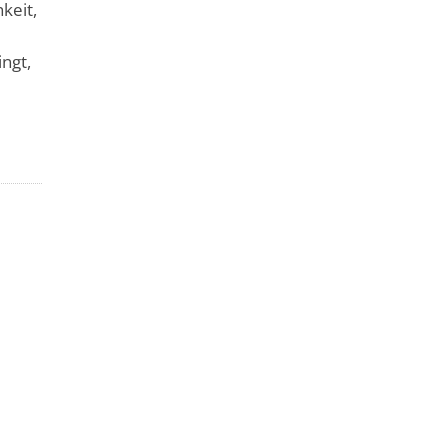
keit,
ingt,