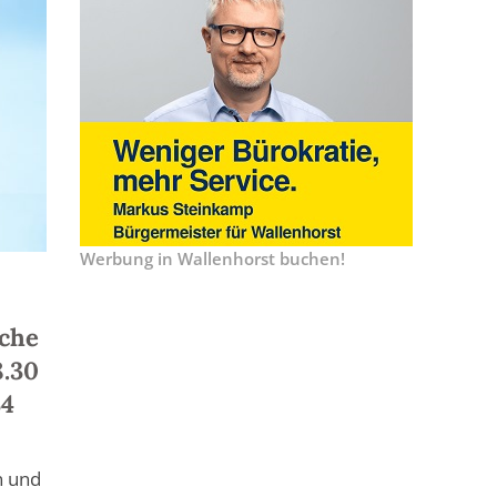
Werbung in Wallenhorst buchen!
oche
8.30
34
n und