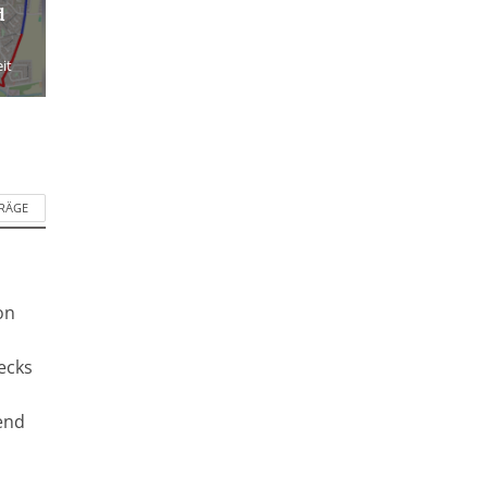
d
it
TRÄGE
on
ecks
end