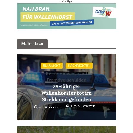
Anzeige
Mehr dazu
BLAULICHT
NACHRICHTEN
Keine Hinweise auf
Fremdverschulden
28-Jähriger
Wallenhorster tot im
Stichkanal gefunden
1 min. Lesezeit
vor 4 Stunden