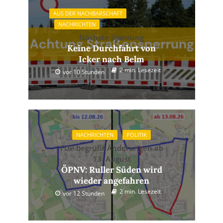
AUS DER NACHBARSCHAFT
NACHRICHTEN
Nächste Sperrung
Keine Durchfahrt von
Icker nach Belm
2 min. Lesezeit
vor 10 Stunden
NACHRICHTEN
POLITIK
FDP begrüßt Änderungen ab
13. August
ÖPNV: Ruller Süden wird
wieder angefahren
2 min. Lesezeit
vor 12 Stunden