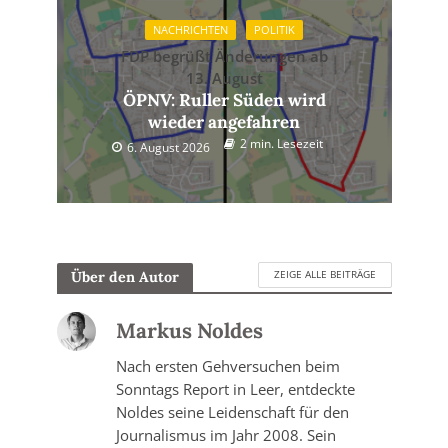
NACHRICHTEN
POLITIK
FDP begrüßt Änderungen ab
13. August
ÖPNV: Ruller Süden wird
wieder angefahren
2 min. Lesezeit
6. August 2026
ZEIGE ALLE BEITRÄGE
Über den Autor
Markus Noldes
Nach ersten Gehversuchen beim
Sonntags Report in Leer, entdeckte
Noldes seine Leidenschaft für den
Journalismus im Jahr 2008. Sein