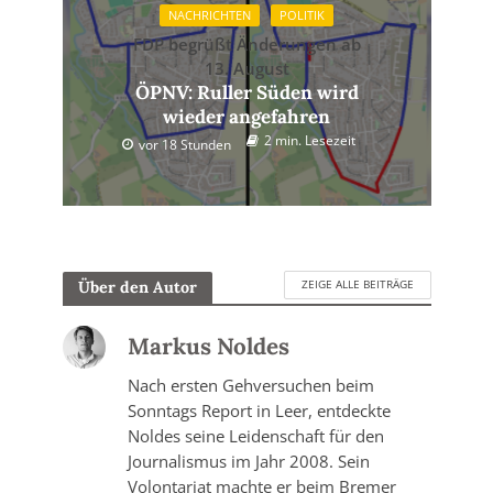
NACHRICHTEN
POLITIK
FDP begrüßt Änderungen ab
13. August
ÖPNV: Ruller Süden wird
wieder angefahren
2 min. Lesezeit
vor 18 Stunden
ZEIGE ALLE BEITRÄGE
Über den Autor
Markus Noldes
Nach ersten Gehversuchen beim
Sonntags Report in Leer, entdeckte
Noldes seine Leidenschaft für den
Journalismus im Jahr 2008. Sein
Volontariat machte er beim Bremer