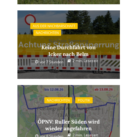
AUS DER NACHBARSCHAFT
NACHRICHTEN
Nächste Sperrung
Keine Durchfahrt von
Icker nach Belm
2 min. Lesezeit
vor 7 Stunden
NACHRICHTEN
POLITIK
FDP begrüßt Änderungen ab
13. August
ÖPNV: Ruller Süden wird
wieder angefahren
2 min. Lesezeit
vor 8 Stunden