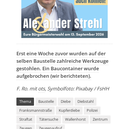
Erst eine Woche zuvor wurden auf der
selben Baustelle zahlreiche Werkzeuge
gestohlen. Ein Baucontainer wurde
aufgebrochen (wir berichteten).
F. Ro. mit
ots
, Symbolfoto: Pixabay / FsHH
Thema
Baustelle
Diebe
Diebstahl
Franksmannstraße
Kupferdiebe
Polizei
Straftat
Tätersuche
Wallenhorst
Zentrum
Zeugen
Zeugenaufruf