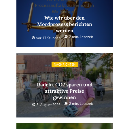
Prozessauftakt zu Femizid in
Wallenhorst
Wie wir über den
Mordprozess berichten
werden
2 min. Lesezeit
vor 17 Stunden
NACHRICHTEN
Stadtradeln in Wallenhorst
startet im September
Radeln, CO2 sparen und
attraktive Preise
gewinnen
2 min. Lesezeit
5. August 2026