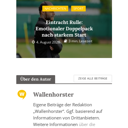
NACHRICHTEN
SPORT
„Es lief nahezu perfekt”
Eintracht Rulle:
Emotionaler Doppelpack
nach starkem Start
3 min. Lesezeit
4. August 2026
ZEIGE ALLE BEITRÄGE
Über den Autor
Wallenhorster
Eigene Beiträge der Redaktion
„Wallenhorster“. Ggf. basierend auf
Informationen von Drittanbietern.
Weitere Informationen
über die