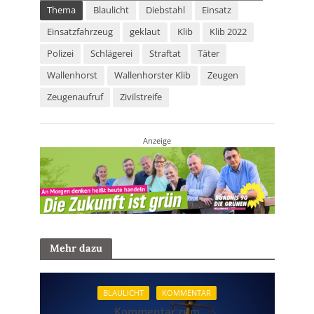
Thema
Blaulicht
Diebstahl
Einsatz
Einsatzfahrzeug
geklaut
Klib
Klib 2022
Polizei
Schlägerei
Straftat
Täter
Wallenhorst
Wallenhorster Klib
Zeugen
Zeugenaufruf
Zivilstreife
Anzeige
Mehr dazu
BLAULICHT
KOMMENTAR
Kommentar zum