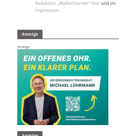
Redaktion „Wallenhorster“ hier
und im
Impressum
.
Anzeige
Anzeige
Anzeige