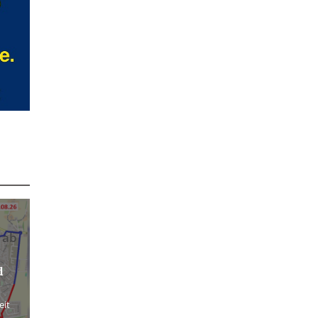
 ab
d
eit