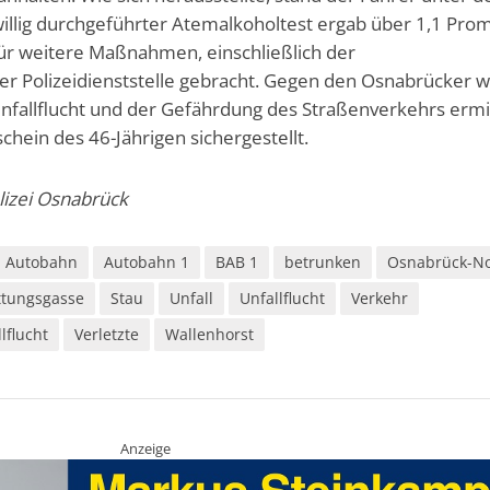
iwillig durchgeführter Atemalkoholtest ergab über 1,1 Promi
ür weitere Maßnahmen, einschließlich der
r Polizeidienststelle gebracht. Gegen den Osnabrücker w
allflucht und der Gefährdung des Straßenverkehrs ermit
chein des 46-Jährigen sichergestellt.
olizei Osnabrück
Autobahn
Autobahn 1
BAB 1
betrunken
Osnabrück-N
ttungsgasse
Stau
Unfall
Unfallflucht
Verkehr
lflucht
Verletzte
Wallenhorst
Anzeige