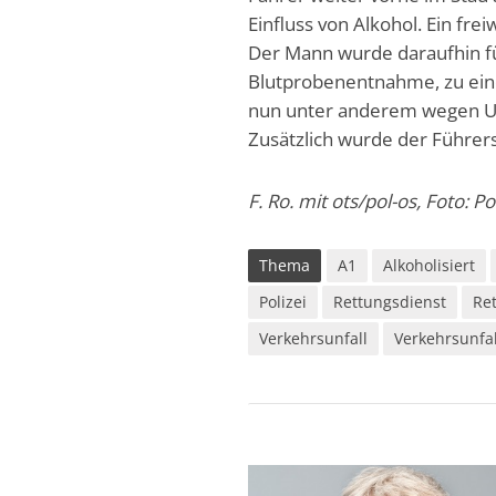
Einfluss von Alkohol. Ein fre
Der Mann wurde daraufhin f
Blutprobenentnahme, zu eine
nun unter anderem wegen Unf
Zusätzlich wurde der Führers
F. Ro. mit ots/pol-os, Foto: P
Thema
A1
Alkoholisiert
Polizei
Rettungsdienst
Re
Verkehrsunfall
Verkehrsunfal