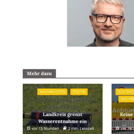
Mehr dazu
NACHRICHTEN
POLITIK
AUS DER
NACHR
Keine Beregnung zwischen
12 und 18 Uhr
N
Landkreis grenzt
Keine
Wasserentnahme ein
vor 15 Stunden
2 min. Lesezeit
vor 19