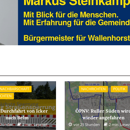
 NACHBARSCHAFT
NACHRICHTEN
POLITIK
ICHTEN
FDP begrüßt Änderungen
ächste Sperrung
13. August
 Durchfahrt von Icker
ÖPNV: Ruller Süden wir
nach Belm
wieder angefahren
 Stunden
2 min. Lesezeit
vor 21 Stunden
2 min. Lesez