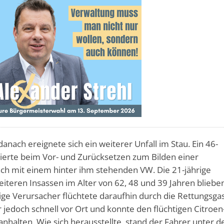
anach ereignete sich ein weiterer Unfall im Stau. Ein 46-
idierte beim Vor- und Zurücksetzen zum Bilden einer
ch mit einem hinter ihm stehenden VW. Die 21-jährige
iteren Insassen im Alter von 62, 48 und 39 Jahren bliebe
rige Verursacher flüchtete daraufhin durch die Rettungsga
r jedoch schnell vor Ort und konnte den flüchtigen Citroen
anhalten. Wie sich herausstellte, stand der Fahrer unter 