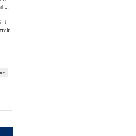
lle.
ird
telt.
ord