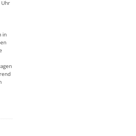
0 Uhr
 in
ben
e
wagen
hrend
m