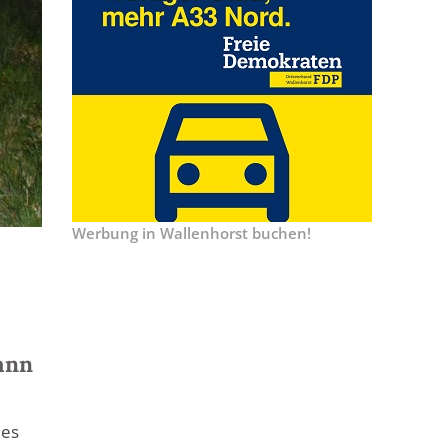
Werbung in Wallenhorst buchen!
ann
 es