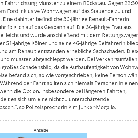
in Fahrtrichtung Münster zu einem Rückstau. Gegen 22:3
inem Ford inklusive Wohnwagen auf das Stauende zu und
Eine dahinter befindliche 36-jährige Renault-Fahrerin
hr folglich auf das Gespann auf. Die 36-jährige Frau aus
abei leicht und wurde anschließend mit dem Rettungswagen
r 51-jährige Kölner und seine 46-jährige Beifahrerin blie
nd am Renault entstanden erhebliche Sachschäden. Dies
 und mussten abgeschleppt werden. Bei Verkehrsunfällen
n großes Schadensbild, da die Aufbaufestigkeit von Wohn
weise befand sich, so wie vorgeschrieben, keine Person wä
Während der Fahrt sollten sich niemals Personen in eine
enn die Option, insbesondere bei längeren Fahrten,
delt es sich um eine nicht zu unterschätzende
assen.”, so Polizeisprecherin Kim Junker-Mogalle.
Anzeige