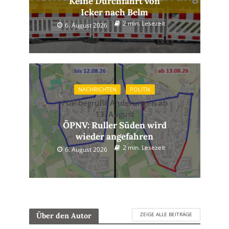
Keine Durchfahrt von
Icker nach Belm
2 min. Lesezeit
6. August 2026
NACHRICHTEN
POLITIK
FDP begrüßt Änderungen ab
13. August
ÖPNV: Ruller Süden wird
wieder angefahren
2 min. Lesezeit
6. August 2026
ZEIGE ALLE BEITRÄGE
Über den Autor