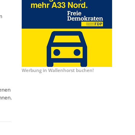
im
Werbung in Wallenhorst buchen!
denen
nnen.