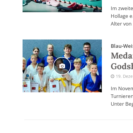
Im zweite
Hollage e
Alter von 
Blau-Wei
Medai
Gods
19. Dez
Im Novem
Turnieren
Unter Beg