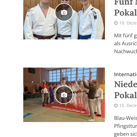
Fünf 
Pokal
10. Dez
Mit fünf 
als Ausri
Nachwuchs
Internati
Niede
Pokal
10. Dez
Blau-Weiss
Pfingsttu
geben sich