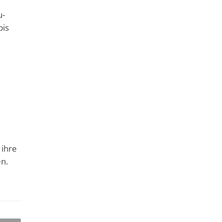
u-
bis
 ihre
n.