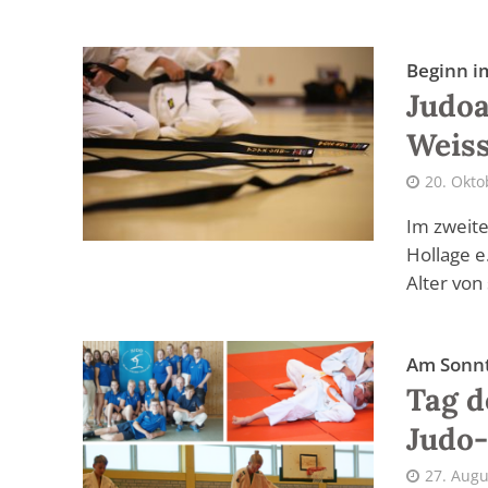
Beginn 
Judoa
Weiss
20. Okto
Im zweite
Hollage e
Alter von 
Am Sonnt
Tag d
Judo-
27. Augu