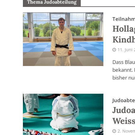
Thema Judoabteilung
Teilnahm
Holla
Kind
11. Juni
Dass Blau
bekannt. 
bisher nur
Judoabte
Judoa
Weiss
2. Nove