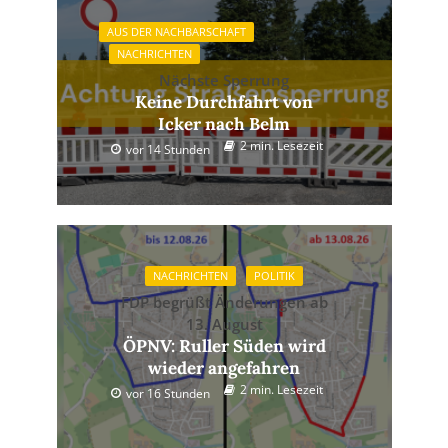
AUS DER NACHBARSCHAFT
NACHRICHTEN
Nächste Sperrung
Keine Durchfahrt von
Icker nach Belm
2 min. Lesezeit
vor 14 Stunden
NACHRICHTEN
POLITIK
FDP begrüßt Änderungen ab
13. August
ÖPNV: Ruller Süden wird
wieder angefahren
2 min. Lesezeit
vor 16 Stunden