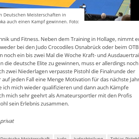
en Deutschen Meisterschaften in
oka auch einen Kampf gewinnen. Foto:
chnik und Fitness. Neben dem Training in Hollage, nimmt e
tweder bei den Judo Crocodiles Osnabrück oder beim OT
hen noch ein bis zwei Mal die Woche Kraft- und Ausdauertra
die deutsche Elite zu gewinnen, muss er allerdings noch
h zwei Niederlagen verpasste Pistohl die Finalrunde der
r auf jeden Fall eine Menge Motivation für das nächste Jah
ch mich wieder qualifizieren und dann auch Kämpfe
h mich sehr geehrt als Amateursportler mit den Profis
tohl sein Erlebnis zusammen.
privat
Deutsche Meisterschaft
Judo
Judoabteilung
Tobias Pistoh