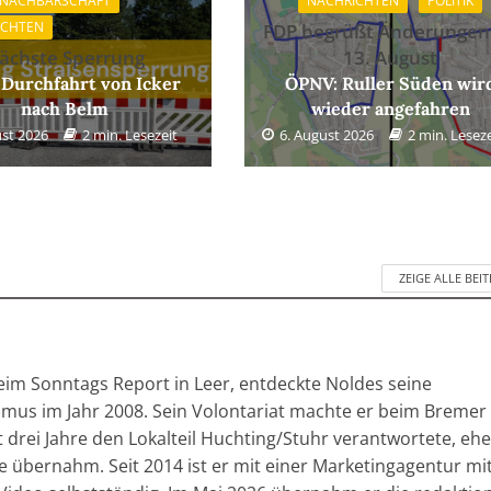
 NACHBARSCHAFT
NACHRICHTEN
POLITIK
ICHTEN
FDP begrüßt Änderungen
ächste Sperrung
13. August
 Durchfahrt von Icker
ÖPNV: Ruller Süden wir
nach Belm
wieder angefahren
ust 2026
2 min. Lesezeit
6. August 2026
2 min. Leseze
ZEIGE ALLE BEI
im Sonntags Report in Leer, entdeckte Noldes seine
ismus im Jahr 2008. Sein Volontariat machte er beim Bremer
drei Jahre den Lokalteil Huchting/Stuhr verantwortete, ehe
e übernahm. Seit 2014 ist er mit einer Marketingagentur mi