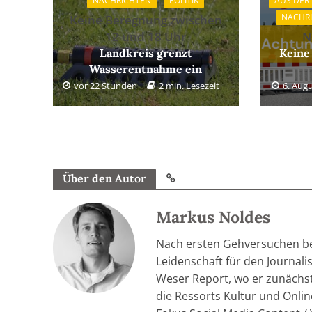
NACHRICHTEN
POLITIK
AUS DER
NACHR
Keine Beregnung zwischen
12 und 18 Uhr
N
Landkreis grenzt
Keine
Wasserentnahme ein
vor 22 Stunden
2 min. Lesezeit
6. Aug
Über den Autor
Markus Noldes
Nach ersten Gehversuchen be
Leidenschaft für den Journal
Weser Report, wo er zunächst 
die Ressorts Kultur und Onlin