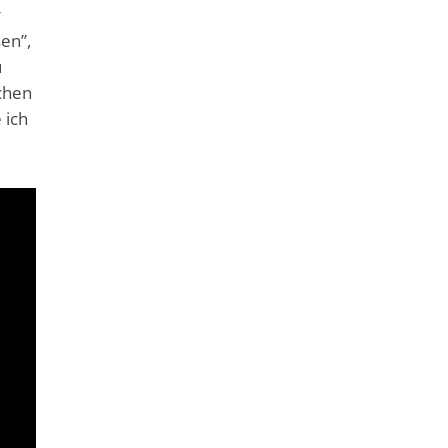
r
en”,
u
schen
 ich