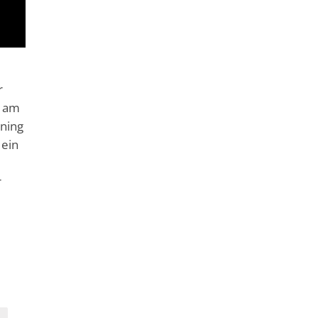
r
B am
ining
 ein
r
l