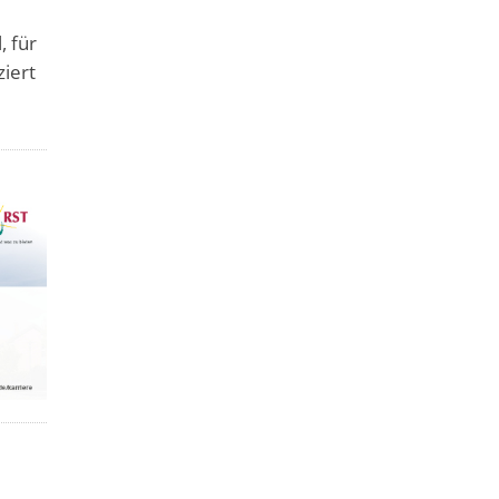
, für
ziert