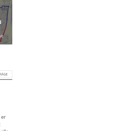
 ab
d
it
TRÄGE
 er
t