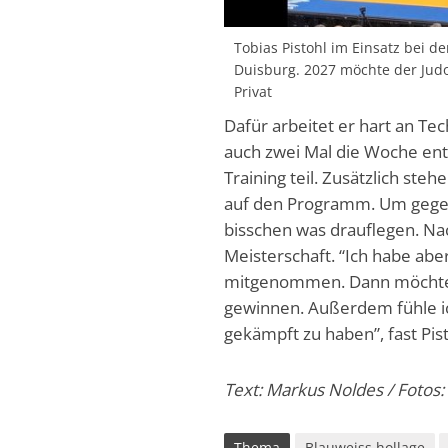
Tobias Pistohl im Einsatz bei d
Duisburg. 2027 möchte der Jud
Privat
Dafür arbeitet er hart an Te
auch zwei Mal die Woche en
Training teil. Zusätzlich ste
auf den Programm. Um gegen 
bisschen was drauflegen. Nac
Meisterschaft. “Ich habe abe
mitgenommen. Dann möchte i
gewinnen. Außerdem fühle ic
gekämpft zu haben”, fast Pis
Text: Markus Noldes / Fotos: 
Thema
Blauweiss hollage