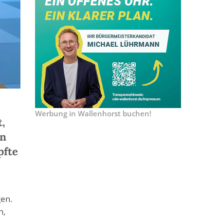
Werbung in Wallenhorst buchen!
t,
en
pfte
gen.
n,