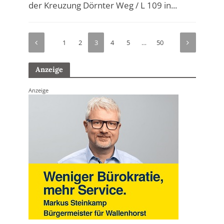
der Kreuzung Dörnter Weg / L 109 in...
1
2
3
4
5
…
50
Anzeige
Anzeige