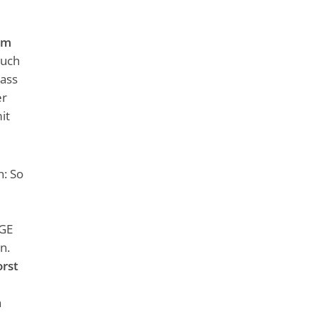
em
auch
dass
er
it
: So
RGE
n.
rst
n