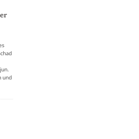
der
es
Schad
jun.
n und