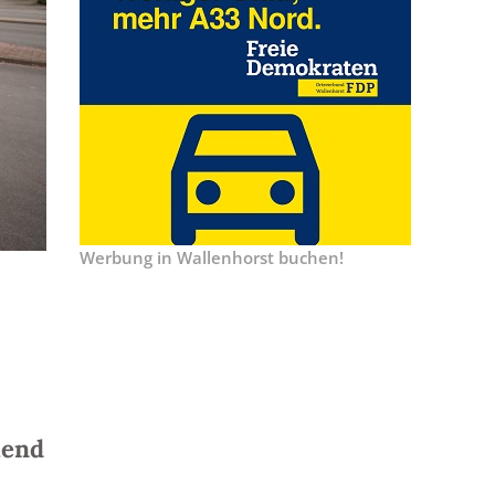
Werbung in Wallenhorst buchen!
hend