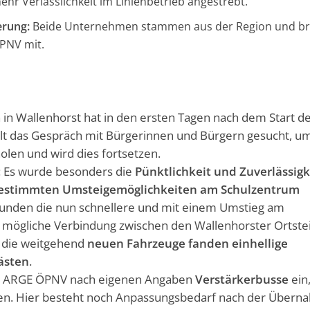
r Verlässlichkeit im Linienbetrieb angestrebt.
erung:
Beide Unternehmen stammen aus der Region und br
ÖPNV mit.
in Wallenhorst hat in den ersten Tagen nach dem Start d
t das Gespräch mit Bürgerinnen und Bürgern gesucht, um
olen und wird dies fortsetzen.
: Es wurde besonders die
Pünktlichkeit und Zuverlässigk
estimmten Umsteigemöglichkeiten am Schulzentrum
unden die nun schnellere und mit einem Umstieg am
 mögliche Verbindung zwischen den Wallenhorster Ortste
h die weitgehend
neuen Fahrzeuge fanden einhellige
ästen
.
ie ARGE ÖPNV nach eigenen Angaben
Verstärkerbusse
ein
en. Hier besteht noch Anpassungsbedarf nach der Über