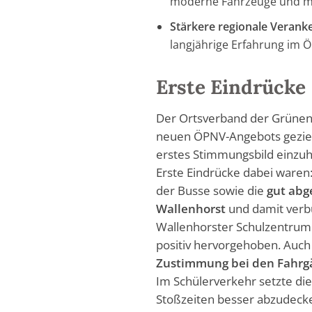
moderne Fahrzeuge und meh
Stärkere regionale Verank
langjährige Erfahrung im 
Erste Eindrücke
Der Ortsverband der Grünen 
neuen ÖPNV-Angebots geziel
erstes Stimmungsbild einzuh
Erste Eindrücke dabei waren
der Busse sowie die
gut abg
Wallenhorst
und damit verb
Wallenhorster Schulzentrum
positiv hervorgehoben. Auc
Zustimmung bei den Fahrg
Im Schülerverkehr setzte d
Stoßzeiten besser abzudeck