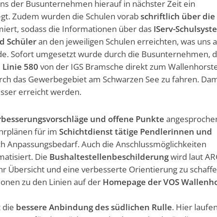
tens der Busunternehmen hierauf in nächster Zeit ein
gt. Zudem wurden die Schulen vorab
schriftlich über die
miert, sodass die Informationen über das
IServ-Schulsyst
nd Schüler
an den jeweiligen Schulen erreichten, was uns 
rde. Sofort umgesetzt wurde durch die Busunternehmen, 
e
Linie 580
von der IGS Bramsche direkt zum Wallenhorst
urch das Gewerbegebiet am Schwarzen See zu fahren. Dam
esser erreicht werden.
rbesserungsvorschläge und offene Punkte
angesprochen
hrplänen für im
Schichtdienst tätige Pendlerinnen und
h Anpassungsbedarf. Auch die Anschlussmöglichkeiten
atisiert. Die
Bushaltestellenbeschilderung
wird laut A
r Übersicht und eine verbesserte Orientierung zu schaffe
onen zu den Linien auf der
Homepage der VOS Wallenho
t die
bessere Anbindung des südlichen Rulle
. Hier laufe