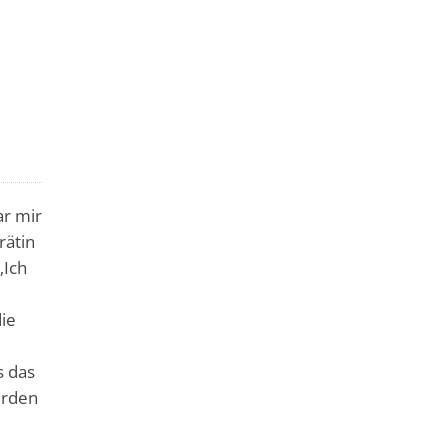
ar mir
rätin
„Ich
die
s das
erden