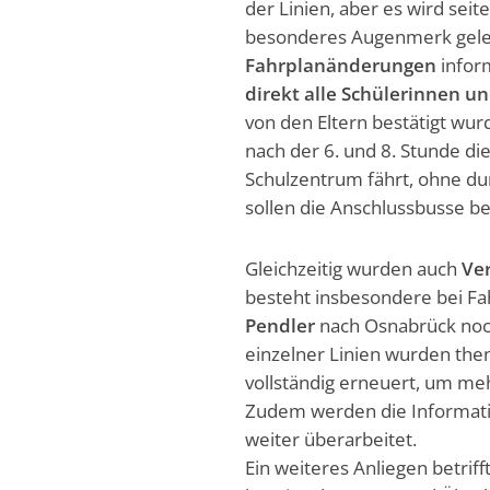
der Linien, aber es wird sei
besonderes Augenmerk gele
Fahrplanänderungen
infor
direkt alle Schülerinnen u
von den Eltern bestätigt wu
nach der 6. und 8. Stunde di
Schulzentrum fährt, ohne d
sollen die Anschlussbusse b
Gleichzeitig wurden auch
Ve
besteht insbesondere bei Fa
Pendler
nach Osnabrück noc
einzelner Linien wurden them
vollständig erneuert, um meh
Zudem werden die Informati
weiter überarbeitet.
Ein weiteres Anliegen betriff