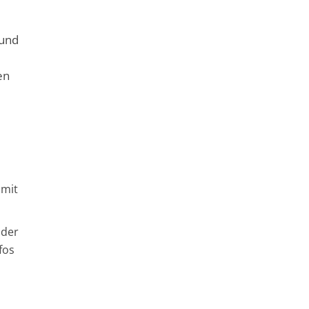
 und
en
 mit
oder
fos