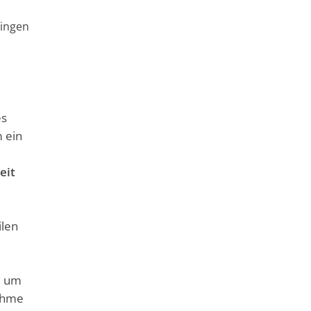
ingen
es
 ein
eit
ilen
, um
nahme