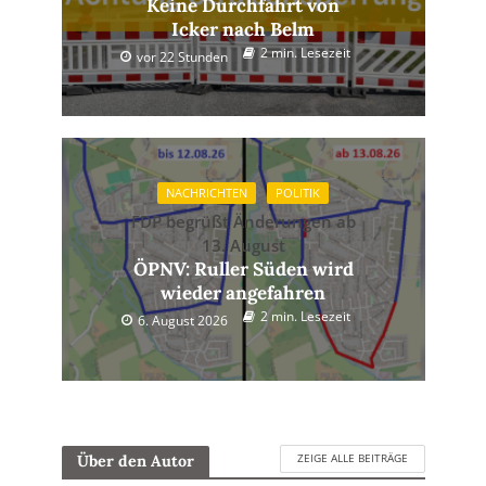
Keine Durchfahrt von
Icker nach Belm
2 min. Lesezeit
vor 22 Stunden
NACHRICHTEN
POLITIK
FDP begrüßt Änderungen ab
13. August
ÖPNV: Ruller Süden wird
wieder angefahren
2 min. Lesezeit
6. August 2026
ZEIGE ALLE BEITRÄGE
Über den Autor