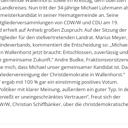
er Gemeinde Wallenhorst sowie im Kreistag, dem obersten
andkreises. Nun tritt der 34-jährige Michael Lührmann al
rmeisterkandidat in seiner Heimatgemeinde an. Seine
 Mitgliederversammlungen von CDW/W und CDU am 19.
erhielt auf Anhieb großen Zuspruch: Auf der Sitzung de
glieder für den stellvertretenden Landrat. Marius Meyer,
ndeverbands, kommentiert die Entscheidung so: „Michael
 Wallenhorst jetzt braucht: Entschlossen, zuverlässig und
ere gemeinsame Zukunft.“ Andre Budke, Fraktionsvorsitzen
eue mich, dass Michael unser gemeinsamer Kandidat ist. D
e Wiedervereinigung der Christdemokratie in Wallenhorst.“
rgab mit 100 % gar ein einstimmig positives Votum.
Politiker mit klarer Meinung, außerdem ein guter Typ. In d
nießt er uneingeschränktes Vertrauen“, freut sich der
W/W, Christian Schiffbänker, über die christdemokratisch