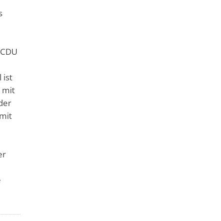
s
r CDU
 ist
 mit
der
amit
er
e