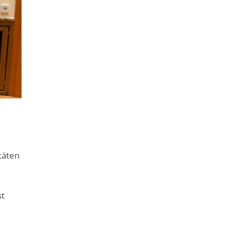
täten
st