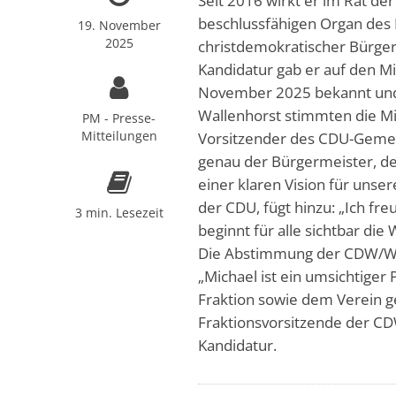
Seit 2016 wirkt er im Rat d
beschlussfähigen Organ des L
19. November
2025
christdemokratischer Bürge
Kandidatur gab er auf den
November 2025 bekannt und 
Wallenhorst stimmten die Mit
PM - Presse-
Mitteilungen
Vorsitzender des CDU-Gemei
genau der Bürgermeister, den
einer klaren Vision für uns
der CDU, fügt hinzu: „Ich fr
3 min. Lesezeit
beginnt für alle sichtbar di
Die Abstimmung der CDW/W e
„Michael ist ein umsichtiger 
Fraktion sowie dem Verein ge
Fraktionsvorsitzende der CD
Kandidatur.