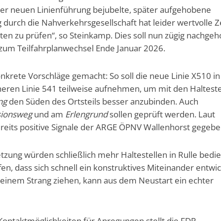
er neuen Linienführung bejubelte, später aufgehobene
urch die Nahverkehrsgesellschaft hat leider wertvolle Z
ten zu prüfen“, so Steinkamp. Dies soll nun zügig nachgeh
zum Teilfahrplanwechsel Ende Januar 2026.
onkrete Vorschläge gemacht: So soll die neue Linie X510 in
heren Linie 541 teilweise aufnehmen, um mit den Halteste
ng
den Süden des Ortsteils besser anzubinden. Auch
sionsweg
und am
Erlengrund
sollen geprüft werden. Laut
reits positive Signale der ARGE ÖPNV Wallenhorst gegebe
tzung würden schließlich mehr Haltestellen in Rulle bedie
en, dass sich schnell ein konstruktives Miteinander entwic
 einem Strang ziehen, kann aus dem Neustart ein echter
Kontaktmöglichkeiten für Anregungen stellt die FDP