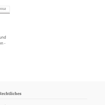
TRÄGE
n
 und
en -
Rechtliches