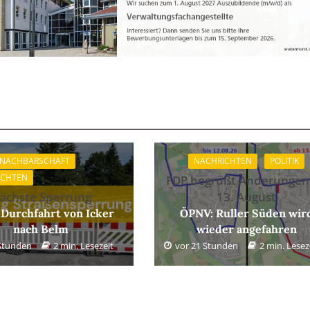
 NACHBARSCHAFT
NACHRICHTEN
POLITIK
ICHTEN
FDP begrüßt Änderungen
ächste Sperrung
13. August
 Durchfahrt von Icker
ÖPNV: Ruller Süden wir
nach Belm
wieder angefahren
 Stunden
2 min. Lesezeit
vor 21 Stunden
2 min. Lesez