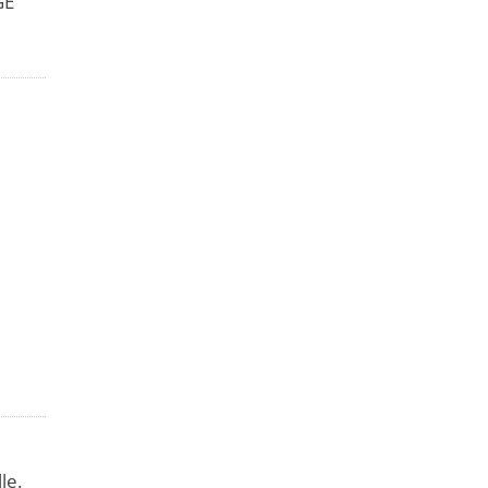
GE
le.