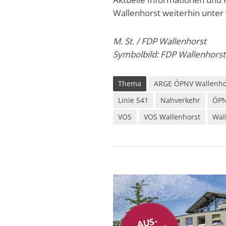
Wallenhorst weiterhin unter
M. St. / FDP Wallenhorst
Symbolbild: FDP Wallenhors
Thema
ARGE ÖPNV Wallenho
Linie 541
Nahverkehr
ÖP
VOS
VOS Wallenhorst
Wal