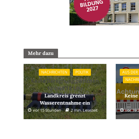
Mehr dazu
NACHRICHTEN
POLITIK
AUS DER
NACHR
Keine Beregnung zwischen
12 und 18 Uhr
N
Landkreis grenzt
Keine
Wasserentnahme ein
vor 15 Stunden
2 min. Lesezeit
vor 19