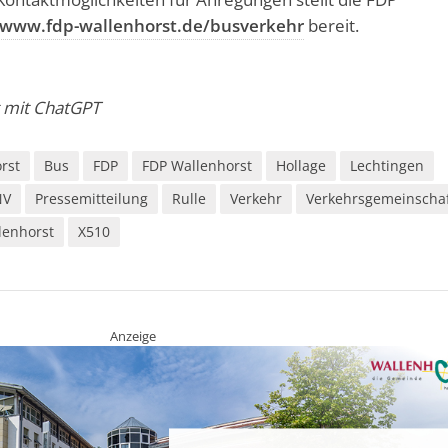
www.fdp-wallenhorst.de/busverkehr
bereit.
t mit ChatGPT
rst
Bus
FDP
FDP Wallenhorst
Hollage
Lechtingen
NV
Pressemitteilung
Rulle
Verkehr
Verkehrsgemeinscha
lenhorst
X510
Anzeige