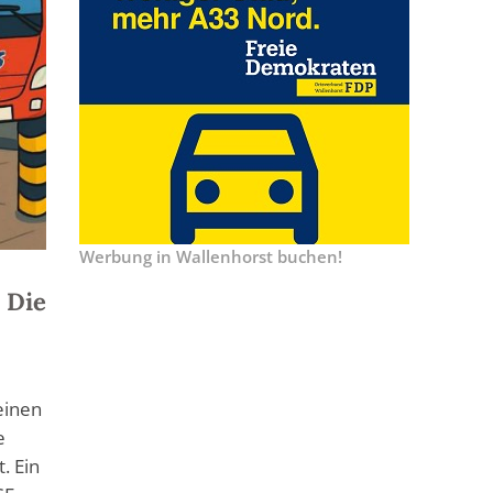
Werbung in Wallenhorst buchen!
 Die
einen
e
. Ein