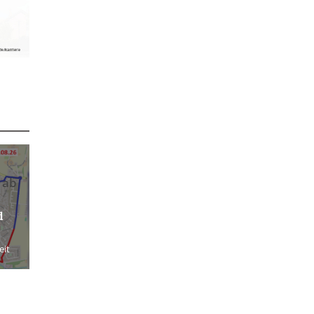
 ab
d
eit