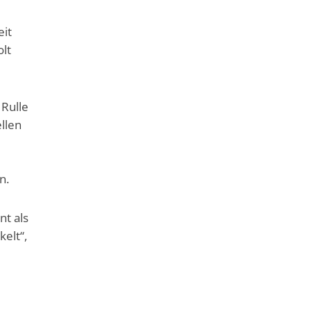
eit
olt
 Rulle
llen
n.
nt als
kelt“,