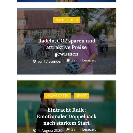
NACHRICHTEN
Stadtradeln in Wallenhorst
startet im September
Radeln, CO2 sparen und
attraktive Preise
gewinnen
2 min. Lesezeit
vor 17 Stunden
NACHRICHTEN
SPORT
„Es lief nahezu perfekt”
Eintracht Rulle:
Emotionaler Doppelpack
nach starkem Start
3 min. Lesezeit
4. August 2026