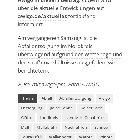
über die aktuelle Entwicklungen auf
awigo.de/aktuelles
fortlaufend
informiert.
Am vergangenen Samstag ist die
Abfallentsorgung im Nordkreis
überwiegend aufgrund der Wetterlage und
der Straßenverhältnisse ausgefallen (wir
berichteten)
.
F. Ro. mit awigo/pm, Foto: AWIGO
Thema
Abfall
Abfallentsorgung
Awigo
Entsorgung
gelbe Tonne
Gelber Sack
Glätte
Landkreis
Landkreis Osnabrück
Müll
Müllabfuhr
Nachfuhren
Schnee
Tourausfall
Wallenhorst
Wetter
Winter