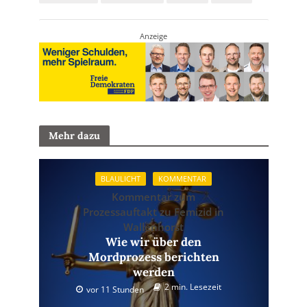
Anzeige
Mehr dazu
BLAULICHT
KOMMENTAR
Kommentar zum
Prozessauftakt zu Femizid in
Wallenhorst
Wie wir über den
Mordprozess berichten
werden
2 min. Lesezeit
vor 11 Stunden