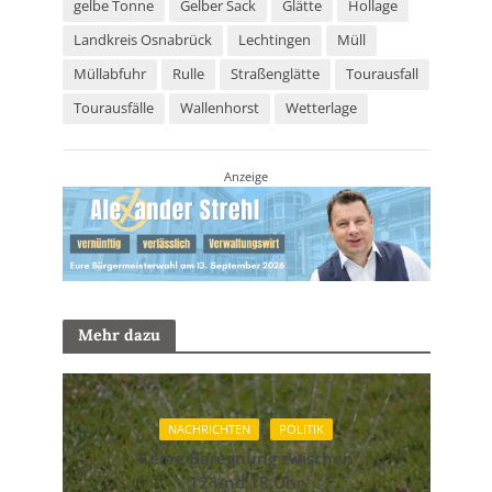
gelbe Tonne
Gelber Sack
Glätte
Hollage
Landkreis Osnabrück
Lechtingen
Müll
Müllabfuhr
Rulle
Straßenglätte
Tourausfall
Tourausfälle
Wallenhorst
Wetterlage
Anzeige
Mehr dazu
NACHRICHTEN
POLITIK
Keine Beregnung zwischen
12 und 18 Uhr