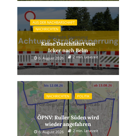
AUS DER NACHBARSCHAFT
NACHRICHTEN
Nächste Sperrung
Keine Durchfahrt von
Icker nach Belm
2 min. Lesezeit
6. August 2026
NACHRICHTEN
POLITIK
FDP begrüßt Änderungen ab
13. August
ÖPNV: Ruller Süden wird
wieder angefahren
2 min. Lesezeit
6. August 2026