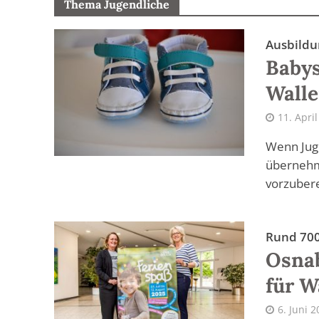
Thema Jugendliche
Ausbild
Babys
Walle
11. Apri
Wenn Juge
übernehm
vorzubere
Rund 700
Osna
für W
6. Juni 