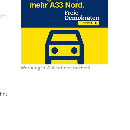
ben
Werbung in Wallenhorst buchen!
ohnt