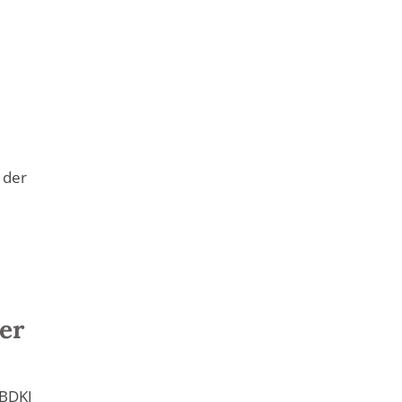
 der
er
 BDKJ