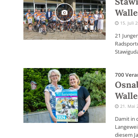
Stawi
Walle
15. Juli 
21 Junge
Radsportc
Stawiguda
700 Vera
Osnab
Walle
21. Mai 
Damit in 
Langeweil
diesem Ja