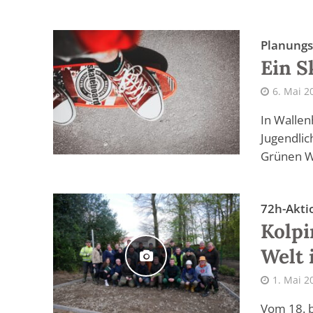
Planungs
Ein S
6. Mai 2
In Wallen
Jugendlic
Grünen Wi
72h-Akti
Kolpi
Welt 
1. Mai 2
Vom 18. b