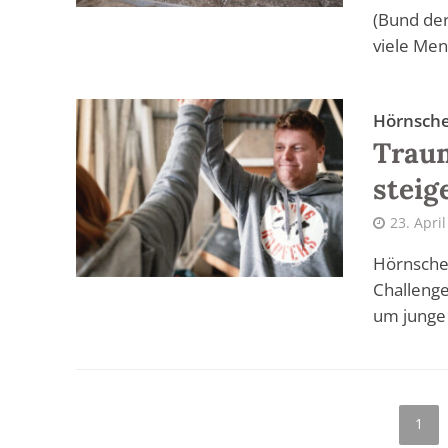
(Bund der
viele Men
Hörnsche
Traum
steig
23. Apri
Hörnschem
Challenge
um junge 
1