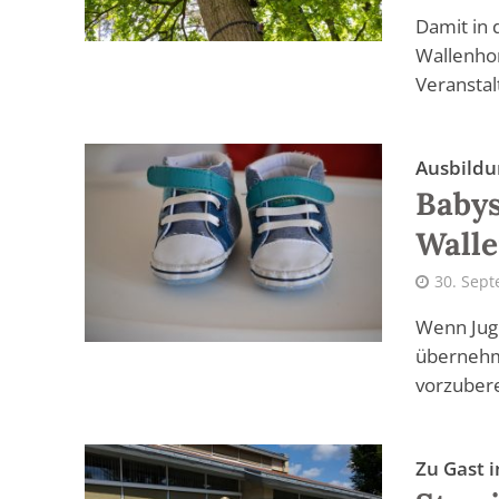
Damit in 
Wallenho
Veranstal
Ausbildu
Babys
Walle
30. Sep
Wenn Juge
übernehm
vorzubere
Zu Gast 