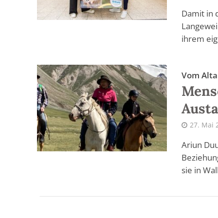
Damit in 
Langeweil
ihrem eig
Vom Alta
Mensc
Austa
27. Mai 
Ariun Du
Beziehung
sie in Wa