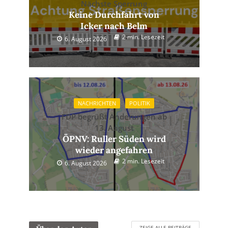
Nächste Sperrung
Keine Durchfahrt von
Icker nach Belm
2 min. Lesezeit
6. August 2026
NACHRICHTEN
POLITIK
FDP begrüßt Änderungen ab
13. August
ÖPNV: Ruller Süden wird
wieder angefahren
2 min. Lesezeit
6. August 2026
ZEIGE ALLE BEITRÄGE