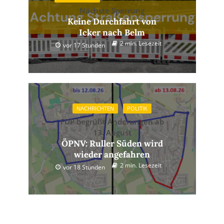
Nächste Sperrung
Keine Durchfahrt von
Icker nach Belm
2 min. Lesezeit
vor 17 Stunden
NACHRICHTEN
POLITIK
FDP begrüßt Änderungen ab
13. August
ÖPNV: Ruller Süden wird
wieder angefahren
2 min. Lesezeit
vor 18 Stunden