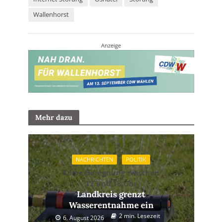
Wallenhorst
Anzeige
Mehr dazu
NACHRICHTEN
POLITIK
Keine Beregnung zwischen
12 und 18 Uhr
Landkreis grenzt
Wasserentnahme ein
2 min. Lesezeit
6. August 2026