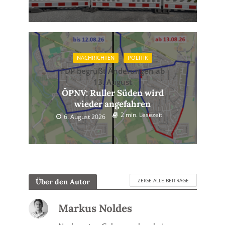
NACHRICHTEN
POLITIK
FDP begrüßt Änderungen ab
13. August
ÖPNV: Ruller Süden wird
wieder angefahren
2 min. Lesezeit
6. August 2026
ZEIGE ALLE BEITRÄGE
Über den Autor
Markus Noldes