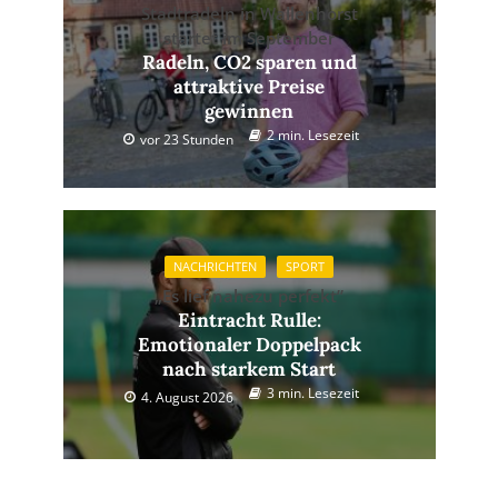
Stadtradeln in Wallenhorst
startet im September
Radeln, CO2 sparen und
attraktive Preise
gewinnen
2 min. Lesezeit
vor 23 Stunden
NACHRICHTEN
SPORT
„Es lief nahezu perfekt”
Eintracht Rulle:
Emotionaler Doppelpack
nach starkem Start
3 min. Lesezeit
4. August 2026