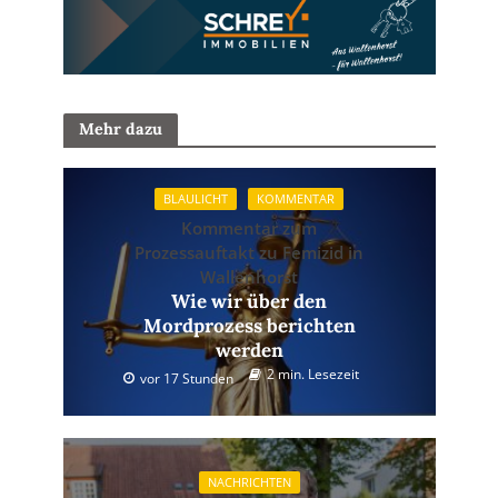
Mehr dazu
BLAULICHT
KOMMENTAR
Kommentar zum
Prozessauftakt zu Femizid in
Wallenhorst
Wie wir über den
Mordprozess berichten
werden
2 min. Lesezeit
vor 17 Stunden
NACHRICHTEN