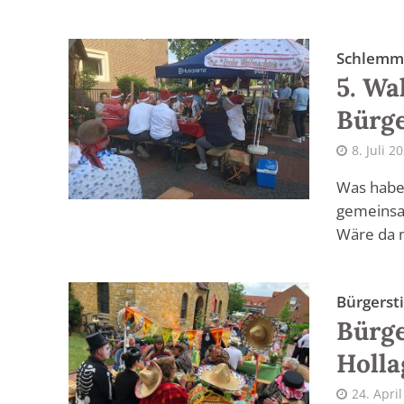
Schlemm
5. Wa
Bürge
8. Juli 2
Was habe
gemeinsam
Wäre da n
Bürgerst
Bürge
Holla
24. Apri