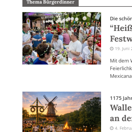
Thema Bürgerdinner
Die schö
“Heiß
Fest
19. Juni
Mit dem 
Feierlich
Mexicana 
1175 Jah
Wall
an de
4. Febru