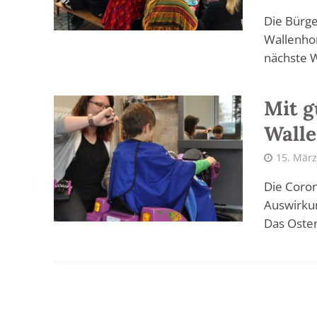
Die Bürge
Wallenho
nächste W
Mit g
Walle
15. März
Die Coro
Auswirkun
Das Oster