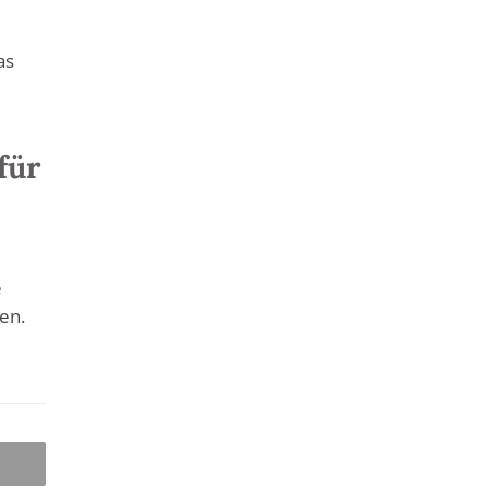
as
für
e
en.