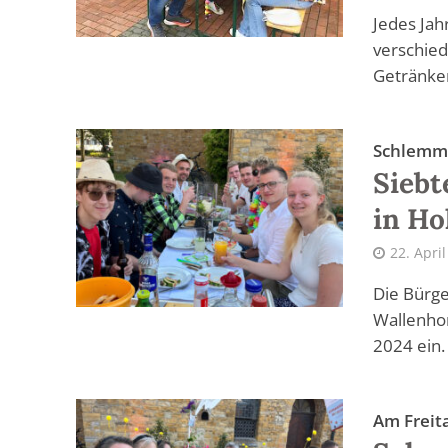
Jedes Jah
verschied
Getränken
Schlemm
Siebt
in Ho
22. Apri
Die Bürge
Wallenhor
2024 ein.
Am Freita