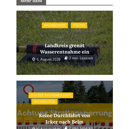
Mehr dazu
NACHRICHTEN
POLITIK
Keine Beregnung zwischen
12 und 18 Uhr
Landkreis grenzt
Wasserentnahme ein
2 min. Lesezeit
6. August 2026
AUS DER NACHBARSCHAFT
NACHRICHTEN
Nächste Sperrung
Keine Durchfahrt von
Icker nach Belm
2 min. Lesezeit