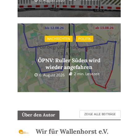
6. August 2026
NACHRICHTEN
POLITIK
FDP begrüßt Änderungen ab
13. August
ÖPNV: Ruller Süden wird
wieder angefahren
2 min. Lesezeit
6. August 2026
ZEIGE ALLE BEITRÄGE
Über den Autor
Wir für Wallenhorst e.V.