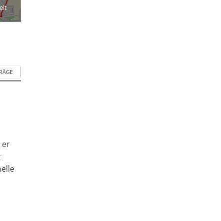
eit
TRÄGE
 er
t
elle