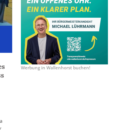
es
Werbung in Wallenhorst buchen!
ss
ia
r