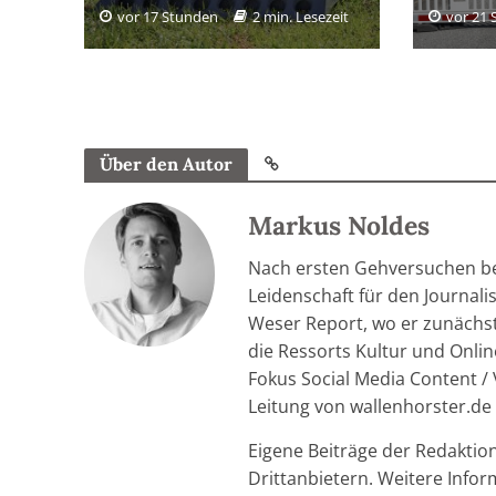
vor 17 Stunden
2 min. Lesezeit
vor 21
Über den Autor
Markus Noldes
Nach ersten Gehversuchen be
Leidenschaft für den Journal
Weser Report, wo er zunächst 
die Ressorts Kultur und Onlin
Fokus Social Media Content / 
Leitung von wallenhorster.de
Eigene Beiträge der Redaktio
Drittanbietern. Weitere Info