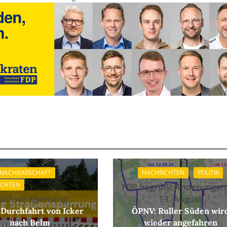
 NACHBARSCHAFT
NACHRICHTEN
POLITIK
ICHTEN
FDP begrüßt Änderungen
ächste Sperrung
13. August
 Durchfahrt von Icker
ÖPNV: Ruller Süden wir
nach Belm
wieder angefahren