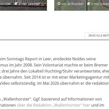
 Stunden
2 min. Lesezeit
vor 22 Stunden
2 min. Lesez
ZEIGE ALLE BEI
im Sonntags Report in Leer, entdeckte Noldes seine
ismus im Jahr 2008. Sein Volontariat machte er beim Bremer
drei Jahre den Lokalteil Huchting/Stuhr verantwortete, ehe
e übernahm. Seit 2014 ist er mit einer Marketingagentur mi
Video selbstständig. Im Mai 2026 übernahm er die redaktion
n „Wallenhorster“. Ggf. basierend auf Informationen von
rmationen
über die Redaktion „Wallenhorster“ hier
und im