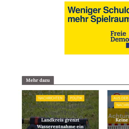
Mehr dazu
NACHRICHTEN
POLITIK
AUS DER
NACHR
Keine Beregnung zwischen
12 und 18 Uhr
N
Landkreis grenzt
Keine
Wasserentnahme ein