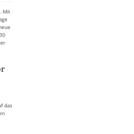
. Mit
lage
 neue
 30
ter
ör
uf das
en