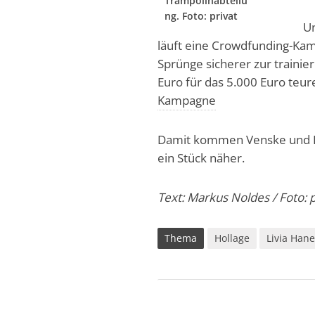
Trampolinabteilu
ng. Foto: privat
Un
läuft eine Crowdfunding-Kamp
Sprünge sicherer zur trainie
Euro für das 5.000 Euro teu
Kampagne
Damit kommen Venske und H
ein Stück näher.
Text: Markus Noldes / Foto: p
Thema
Hollage
Livia Hane