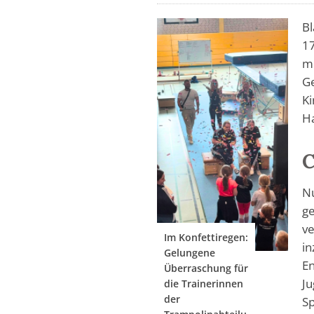
Bl
17
me
Ge
Ki
Ha
C
Nu
ge
ve
Im Konfettiregen:
in
Gelungene
En
Überraschung für
Ju
die Trainerinnen
der
Sp