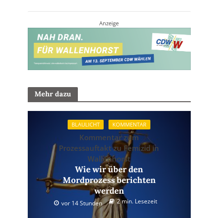
Anzeige
Mehr dazu
BLAULICHT
KOMMENTAR
Kommentar zum
Prozessauftakt zu Femizid in
Wallenhorst
Wie wir über den
Mordprozess berichten
werden
2 min. Lesezeit
vor 14 Stunden