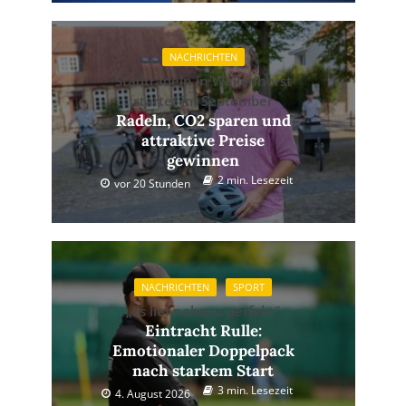
NACHRICHTEN
Stadtradeln in Wallenhorst
startet im September
Radeln, CO2 sparen und
attraktive Preise
gewinnen
2 min. Lesezeit
vor 20 Stunden
NACHRICHTEN
SPORT
„Es lief nahezu perfekt”
Eintracht Rulle:
Emotionaler Doppelpack
nach starkem Start
3 min. Lesezeit
4. August 2026