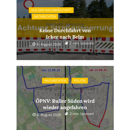
AUS DER NACHBARSCHAFT
NACHRICHTEN
Nächste Sperrung
Keine Durchfahrt von
Icker nach Belm
2 min. Lesezeit
6. August 2026
NACHRICHTEN
POLITIK
FDP begrüßt Änderungen ab
13. August
ÖPNV: Ruller Süden wird
wieder angefahren
2 min. Lesezeit
6. August 2026