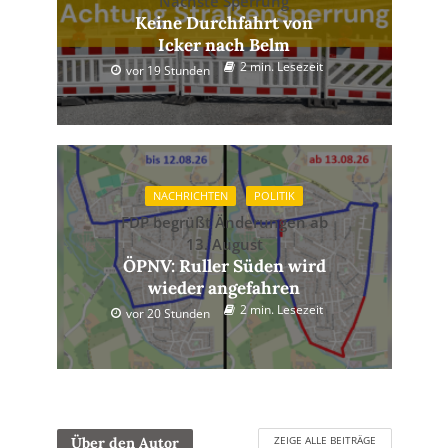
Nächste Sperrung
Keine Durchfahrt von
Icker nach Belm
2 min. Lesezeit
vor 19 Stunden
NACHRICHTEN
POLITIK
FDP begrüßt Änderungen ab
13. August
ÖPNV: Ruller Süden wird
wieder angefahren
2 min. Lesezeit
vor 20 Stunden
ZEIGE ALLE BEITRÄGE
Über den Autor