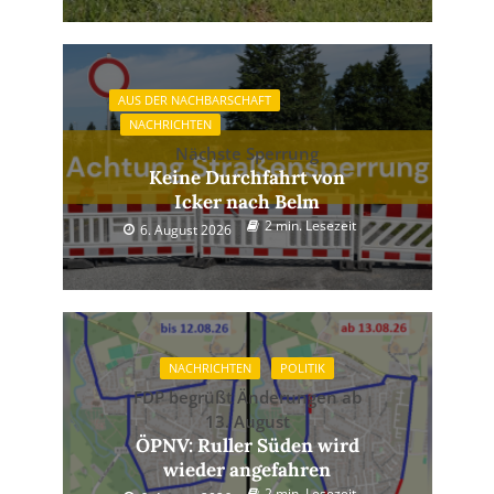
AUS DER NACHBARSCHAFT
NACHRICHTEN
Nächste Sperrung
Keine Durchfahrt von
Icker nach Belm
2 min. Lesezeit
6. August 2026
NACHRICHTEN
POLITIK
FDP begrüßt Änderungen ab
13. August
ÖPNV: Ruller Süden wird
wieder angefahren
2 min. Lesezeit