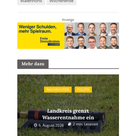
Wallenhorst
Wochenende
Anzeige
Mehr dazu
NACHRICHTEN
POLITIK
Keine Beregnung zwischen
12 und 18 Uhr
Landkreis grenzt
Wasserentnahme ein
2 min. Lesezeit
6. August 2026