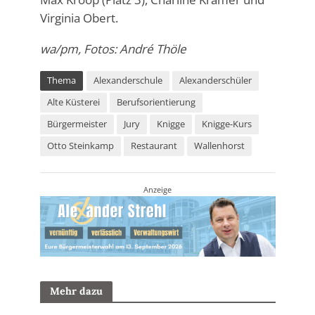
Virginia Obert.
wa/pm, Fotos: André Thöle
Thema
Alexanderschule
Alexanderschüler
Alte Küsterei
Berufsorientierung
Bürgermeister
Jury
Knigge
Knigge-Kurs
Otto Steinkamp
Restaurant
Wallenhorst
Anzeige
Mehr dazu