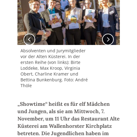
Absolventen und Jurymitglieder
Gew
vor der Alten Küsterei. In der
Vir
ersten Reihe (von links): Birte
(von
Loddeke, Max Kroop, Virginia
Obert, Charline Kramer und
Bettina Bunkenburg. Foto: André
Thöle
„Showtime“ heißt es für elf Mädchen
und Jungen, als sie am Mittwoch, 7.
November, um 11 Uhr das Restaurant Alte
Küsterei am Wallenhorster Kirchplatz
betreten. Die Jugendlichen haben im