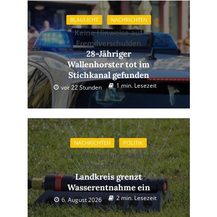
BLAULICHT
NACHRICHTEN
Keine Hinweise auf
Fremdverschulden
28-Jähriger
Wallenhorster tot im
Stichkanal gefunden
1 min. Lesezeit
vor 22 Stunden
NACHRICHTEN
POLITIK
Keine Beregnung zwischen
12 und 18 Uhr
Landkreis grenzt
Wasserentnahme ein
2 min. Lesezeit
6. August 2026