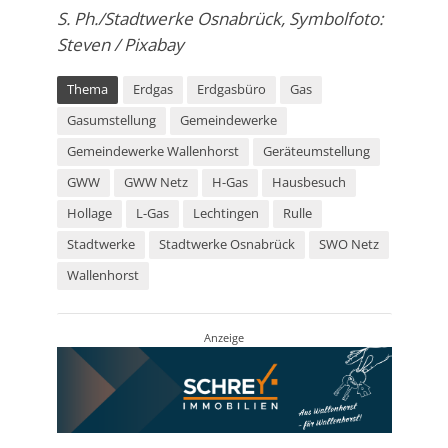
S. Ph./Stadtwerke Osnabrück, Symbolfoto:
Steven / Pixabay
Thema
Erdgas
Erdgasbüro
Gas
Gasumstellung
Gemeindewerke
Gemeindewerke Wallenhorst
Geräteumstellung
GWW
GWW Netz
H-Gas
Hausbesuch
Hollage
L-Gas
Lechtingen
Rulle
Stadtwerke
Stadtwerke Osnabrück
SWO Netz
Wallenhorst
Anzeige