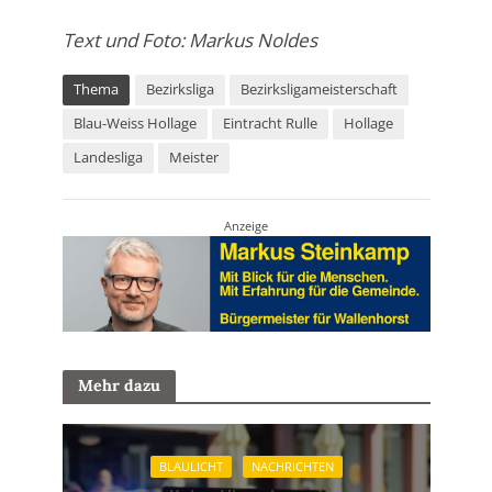
Text und Foto: Markus Noldes
Thema
Bezirksliga
Bezirksligameisterschaft
Blau-Weiss Hollage
Eintracht Rulle
Hollage
Landesliga
Meister
Anzeige
Mehr dazu
BLAULICHT
NACHRICHTEN