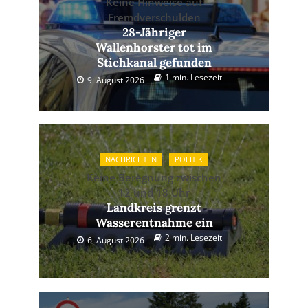
Keine Hinweise auf
Fremdverschulden
28-Jähriger
Wallenhorster tot im
Stichkanal gefunden
1 min. Lesezeit
9. August 2026
NACHRICHTEN
POLITIK
Keine Beregnung zwischen
12 und 18 Uhr
Landkreis grenzt
Wasserentnahme ein
2 min. Lesezeit
6. August 2026